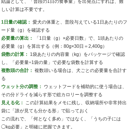
結論として、「普段の1日の食事量」を出発点にすれば、難
しい計算は不要です。
1日量の確認：
愛犬の体重と、普段与えている1日あたりのフ
ード量（g）を確認する
必要量の算出：
「1日量（g）×必要日数」で、1頭あたりの
必要量（g）を算出する（例：80g×30日＝2,400g）
袋数の計算：
1袋あたりの内容量（kg）をパッケージで確認
し、「必要量÷1袋の量」で必要な袋数を計算する
複数頭の合計：
複数頭いる場合は、犬ごとの必要量を合計す
る
ウェット分の調整：
ウェットフードを補助的に使う場合は、
その分ドライを減らす形で総カロリーを調整する
見える化：
この計算結果をメモに残し、収納場所や非常持出
袋に「誰が見ても分かる形」で貼っておく
この流れで、「何となく多め」ではなく、「うちの子には
◯kg必要」と明確に把握できます。