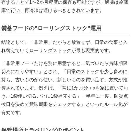
存することで1〜2か月程度の保存も可能ですが、解凍は冷蔵
庫で行い、再冷凍は避けるべきとされています。
備蓄フードの”ローリングストック”運用
結論として、「非常用」だからと放置せず、日常の食事と入
れ替えていくローリングストックが最も現実的です。
「非常用フードだけを別に用意すると、気づいたら賞味期限
切れになりやすい」とされ、「日常のストックを少し多めに
持ち、古いものから使い、新しいものを買い足す」方式が推
奨されています。例えば、「常に1か月分＋αを家に置いてお
き、1袋使い切るごとに1袋補充する」「半年に一度、防災点
検日を決めて賞味期限をチェックする」といったルール化が
有効です。
保管場所とラベリングのポイント