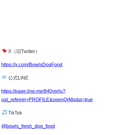
X（旧Twitter）
https://x.com/BowlsDogFood
公式LINE
https://page.line.me/840yprlu?
oat_referrer=PROFILE&openQrModal=true
TikTok
@bowls_fresh_dog_food