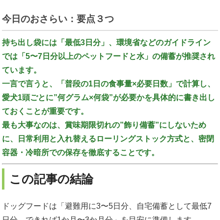
今日のおさらい：要点３つ
持ち出し袋には「最低3日分」、環境省などのガイドライン
では「5〜7日分以上のペットフードと水」の備蓄が推奨され
ています。
一言で言うと、「普段の1日の食事量×必要日数」で計算し、
愛犬1頭ごとに”何グラム×何袋”が必要かを具体的に書き出し
ておくことが重要です。
最も大事なのは、賞味期限切れの”飾り備蓄”にしないため
に、日常利用と入れ替えるローリングストック方式と、密閉
容器・冷暗所での保存を徹底することです。
この記事の結論
ドッグフードは「避難用に3〜5日分、自宅備蓄として最低7
日分、できれば1か月〜3か月分」を目安に準備します。