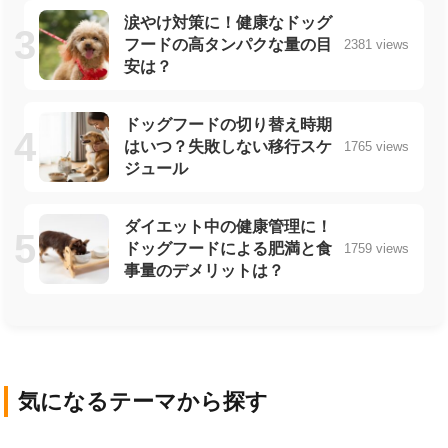
涙やけ対策に！健康なドッグ
フードの高タンパクな量の目
2381 views
安は？
ドッグフードの切り替え時期
はいつ？失敗しない移行スケ
1765 views
ジュール
ダイエット中の健康管理に！
ドッグフードによる肥満と食
1759 views
事量のデメリットは？
気になるテーマから探す
犬の基礎知識
犬の品種
ライフスタイル・社
犬の健康と医療
犬の栄養・食事