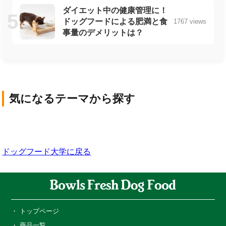
ダイエット中の健康管理に！
ドッグフードによる肥満と食
1767 views
事量のデメリットは？
気になるテーマから探す
犬の基礎知識
犬の品種
ライフスタイル・社
犬の健康と医療
犬の栄養・食事
会
ドッグフード大学に戻る
トップページ
商品一覧