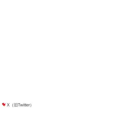
X（旧Twitter）