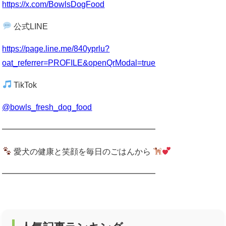
https://x.com/BowlsDogFood
公式LINE
https://page.line.me/840yprlu?
oat_referrer=PROFILE&openQrModal=true
TikTok
@bowls_fresh_dog_food
━━━━━━━━━━━━━━━━━━━
愛犬の健康と笑顔を毎日のごはんから
━━━━━━━━━━━━━━━━━━━