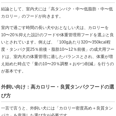
結論として、室内犬には「高タンパク・中〜低脂肪・中〜低
カロリー」のフードが向きます。
室内で過ごす時間の長い犬やおとなしい犬は、カロリーを
10〜20％抑えた設計のフードや体重管理用フードを選ぶと良
いとされています。例えば、「100gあたり320〜350kcal程
度・タンパク質25％前後・脂肪10〜12％前後」の成犬用フー
ドは、室内犬の体重管理に適したバランスとされ、体重が増
え始めた時点で「量の10〜20％調整＋おやつ削減」を行うの
が基本です。
外飼い向け：高カロリー・良質タンパクフードの選
び方
一言で言うと、外飼い犬には「カロリー密度高め＋良質タン
パク」を意識した選び方が必要です。