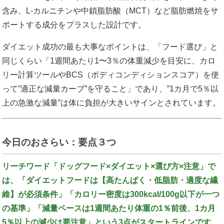
含み、L-カルニチンや中鎖脂肪酸（MCT）など脂肪燃焼をサ
ポートする成分をプラスした設計です。
ダイエット成功の最も大事なポイントは、「フード選び」と
同じくらい「1週間あたり1〜3％の体重減少を目安に、カロ
リー計算ツールやBCS（ボディコンディションスコア）を使
って”適正な減量カーブ”を守ること」であり、”1カ月で5％以
上の急激な減量”は体に負担が大きいサインとされています。
今日のおさらい：要点３つ
リーチワード「ドッグフード×ダイエット×選び方×注意」で
は、「ダイエットフードは【高たんぱく・低脂肪・適度な繊
維】が必須条件」「カロリー密度は300kcal/100g以下が一つ
の基準」「減量ペースは1週間あたり体重の1％前後、1カ月
5％以上の減少は要注意」という3点がスタートラインです。