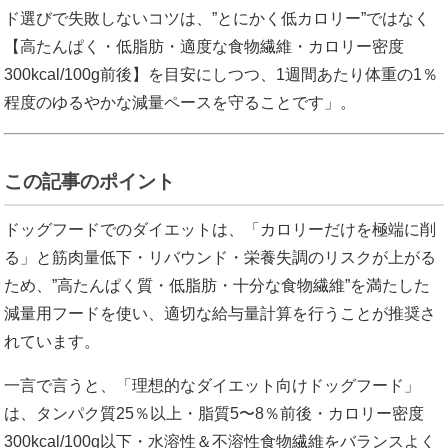
ド選びで失敗しないコツは、”とにかく低カロリー”ではなく
【高たんぱく・低脂肪・適度な食物繊維・カロリー密度
300kcal/100g前後】を目安にしつつ、1週間あたり体重の1％
程度のゆるやかな減量ペースを守ることです」。
この記事のポイント
ドッグフードでのダイエットは、「カロリーだけを極端に削
る」と筋肉量低下・リバウンド・栄養失調のリスクが上がる
ため、”高たんぱく質・低脂肪・十分な食物繊維”を満たした
減量用フードを使い、適切な給与量計算を行うことが推奨さ
れています。
一言で言うと、「理想的なダイエット向けドッグフード」
は、タンパク質25％以上・脂質5〜8％前後・カロリー密度
300kcal/100g以下・水溶性＆不溶性食物繊維をバランスよく