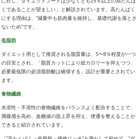
に対し、ダイエットフードは少なくとも25％以上の高たんぱ
くであることが望ましい」と解説されています。高たんぱく
にする理由は、”減量中も筋肉量を維持し、基礎代謝を落とさ
ないため”です。
低脂肪
ダイエット用として推奨される脂質量は、5〜8％程度が一つ
の目安とされ、「脂質カットにより総カロリーを抑えつつ、
必要最低限の必須脂肪酸は確保する」設計が重要とされてい
ます。
食物繊維
水溶性・不溶性の食物繊維をバランスよく配合することで、
満腹感を高め、血糖値の急上昇を抑え、便通を整えることが
できると紹介されています。
「”高たんぱく・低脂肪・繊維リッチ”を満たして初めて、”ダ