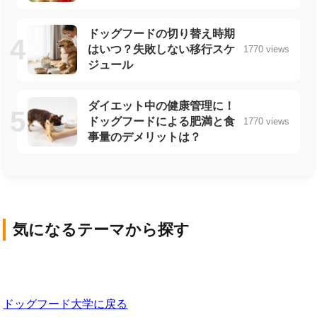
ドッグフードの切り替え時期
はいつ？失敗しない移行スケ
1770 views
ジュール
ダイエット中の健康管理に！
ドッグフードによる肥満と食
1770 views
事量のデメリットは？
気になるテーマから探す
犬の基礎知識
犬の品種
ライフスタイル・社
犬の健康と医療
犬の栄養・食事
会
ドッグフード大学に戻る