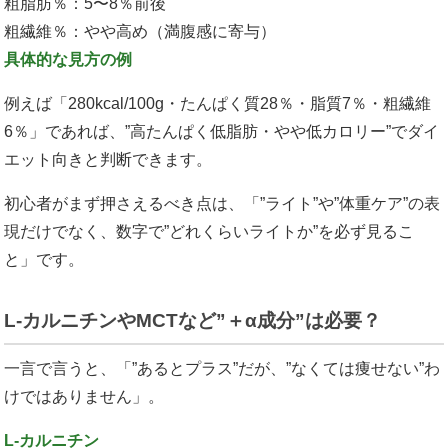
粗脂肪％：5〜8％前後
粗繊維％：やや高め（満腹感に寄与）
具体的な見方の例
例えば「280kcal/100g・たんぱく質28％・脂質7％・粗繊維
6％」であれば、”高たんぱく低脂肪・やや低カロリー”でダイ
エット向きと判断できます。
初心者がまず押さえるべき点は、「”ライト”や”体重ケア”の表
現だけでなく、数字で”どれくらいライトか”を必ず見るこ
と」です。
L-カルニチンやMCTなど”＋α成分”は必要？
一言で言うと、「”あるとプラス”だが、”なくては痩せない”わ
けではありません」。
L-カルニチン