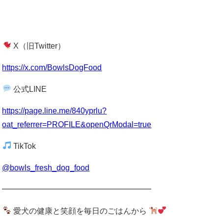
X（旧Twitter）
https://x.com/BowlsDogFood
公式LINE
https://page.line.me/840yprlu?
oat_referrer=PROFILE&openQrModal=true
TikTok
@bowls_fresh_dog_food
━━━━━━━━━━━━━━━━━━━
愛犬の健康と笑顔を毎日のごはんから