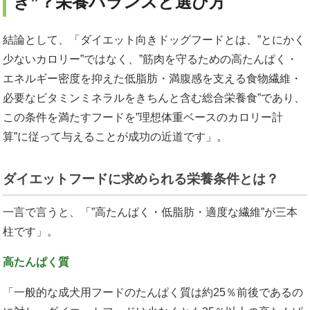
き”？栄養バランスと選び方
結論として、「ダイエット向きドッグフードとは、”とにかく
少ないカロリー”ではなく、”筋肉を守るための高たんぱく・
エネルギー密度を抑えた低脂肪・満腹感を支える食物繊維・
必要なビタミンミネラルをきちんと含む総合栄養食”であり、
この条件を満たすフードを”理想体重ベースのカロリー計
算”に従って与えることが成功の近道です」。
ダイエットフードに求められる栄養条件とは？
一言で言うと、「”高たんぱく・低脂肪・適度な繊維”が三本
柱です」。
高たんぱく質
「一般的な成犬用フードのたんぱく質は約25％前後であるの