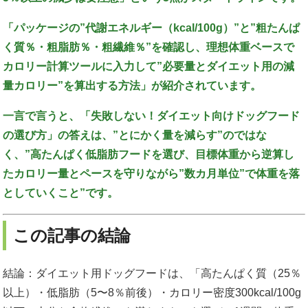
「パッケージの”代謝エネルギー（kcal/100g）”と”粗たんぱ
く質％・粗脂肪％・粗繊維％”を確認し、理想体重ベースで
カロリー計算ツールに入力して”必要量とダイエット用の減
量カロリー”を算出する方法」が紹介されています。
一言で言うと、「失敗しない！ダイエット向けドッグフード
の選び方」の答えは、”とにかく量を減らす”のではな
く、”高たんぱく低脂肪フードを選び、目標体重から逆算し
たカロリー量とペースを守りながら”数カ月単位”で体重を落
としていくこと”です。
この記事の結論
結論：ダイエット用ドッグフードは、「高たんぱく質（25％
以上）・低脂肪（5〜8％前後）・カロリー密度300kcal/100g