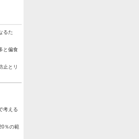
なるた
多と偏食
防止とリ
で考える
20％の範