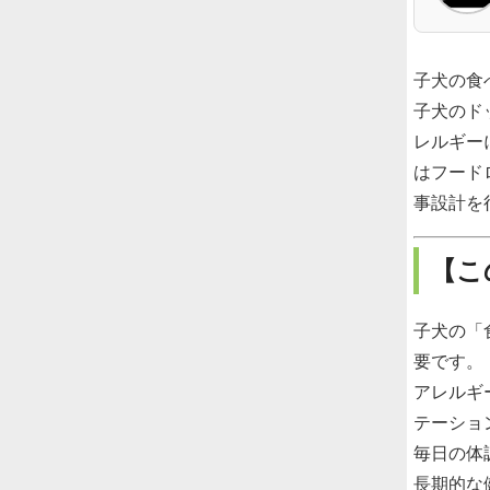
子犬の食
子犬のド
レルギー
はフード
事設計を
【こ
子犬の「
要です。
アレルギ
テーショ
毎日の体
長期的な