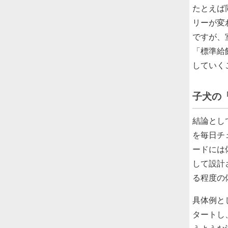
たとえば
リーが変
ですが、
「標準給
していく
子犬の
結論とし
を毎日チ
ードには
して設計
る程度の
具体例と
タートし