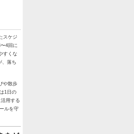
たスケジ
〜4回に
やすくな
が、落ち
びや散歩
は1日の
に活用する
ールを守