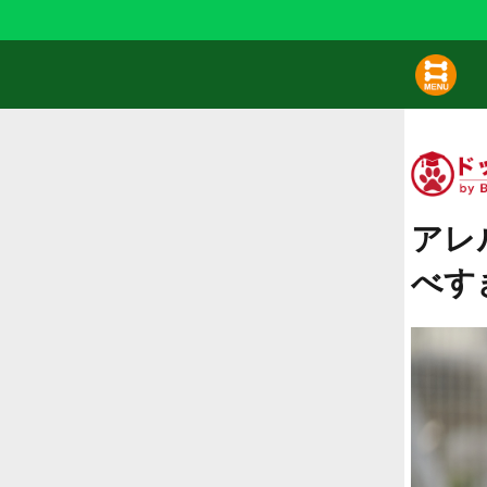
アレ
べす