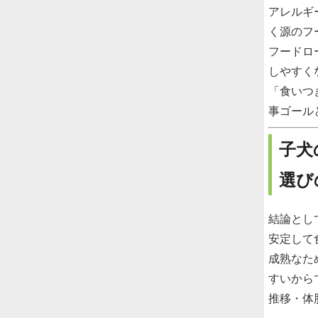
アレルギ
く源のフ
フードロ
しやすく
「食いつ
事ゴール
子犬
選び
結論とし
安定して
成熟なた
すいから
推移・体