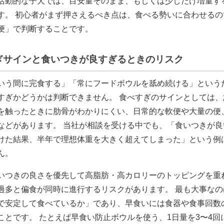
活動的な子犬では、目安量そのまま、もしくは少しだけ増量す
す。 初心者がまず押さえるべき点は、食べる勢いに合わせるの
便」で判断することです。
ぎサインと食いつきが良すぎるときのリスク
いう間に完食する」「常にフードボウルを舐め続ける」という
すぎかどうかは判断できません。 食べすぎのサインとしては、
を触ったときに肋骨がわかりにくい、日常的な軟便や大量の便
などがあります。 当社が相談を受ける中でも、「食いつきが良
けた結果、半年で理想体重を大きく超えてしまった」という例
ん。
いつきの良さを優先して高脂肪・高カロリーのトッピングを重
過多と偏食が同時に進行するリスクがあります。 最も大事なの
で安定して食べているか」であり、早食いには食器や食事回数
ことです。 たとえば早食い防止ボウルを使う、1日量を3〜4回