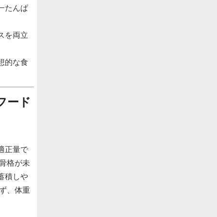
一たんぱ
スを両立
想的な食
フード
適正量で
骨格が未
蓄積しや
ず、体重
。