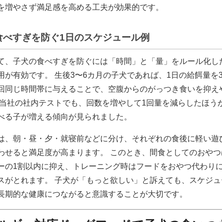
を増やさず満足感を高める工夫が効果的です。
食べすぎを防ぐ1日のスケジュール例
て、子犬の食べすぎを防ぐには「時間」と「量」をルール化し
用が有効です。 生後3〜6カ月の子犬であれば、1日の給餌量を3
回同じ時間帯に与えることで、空腹からのがっつき食いを抑え
 当社の社内テストでも、回数を増やして1回量を減らしたほう
べる子が増える傾向が見られました。
は、朝・昼・夕・就寝前などに分け、それぞれの食後に軽い遊
わせると満足度が高まります。 このとき、間食としてのおやつ
ーの1割以内に抑え、トレーニング時はフードをおやつ代わり
スがとれます。 子犬が「もっと欲しい」と訴えても、スケジュ
長期的な健康につながると意識することが大切です。