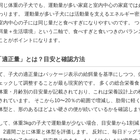
同じ体重の子犬でも、運動量が多い家庭と室内中心の家庭では
わります。 運動量が多い子犬には活動量を支えるエネルギー密
室内中心の子には同じ量だと食べすぎになりやすいのです。 つ
餌量＋生活環境」という二軸で、食べすぎと食いつきのバラン
ことがポイントになります。
「適正量」とは？目安と確認方法
て、子犬の適正量はパッケージ表示の給餌量を基準にしつつ、
ェックして調整することが最も現実的です。 多くの総合栄養食
体重・月齢別の目安量が記載されており、これは栄養設計上の
されています。 そこから10〜20％の範囲で増減し、肋骨に軽
体型と、形のあるほどよい硬さの便が続いているかを確認しま
して、体重3kgの子犬で運動量が少ない場合、目安量から1割
、2週間ごとに体重と体型を評価します。 反対に、毎日ドッグ