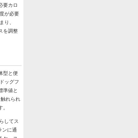
必要カロ
度が必要
まり、
スを調整
体型と便
ドッグフ
標準値と
く触れられ
す。
減らしてス
ランに通