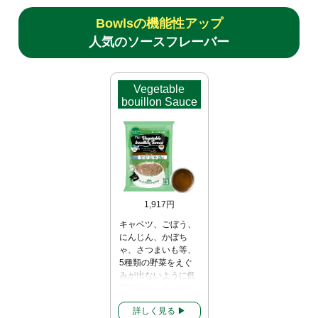
Bowlsの機能性アップ
人気のソースフレーバー
Vegetable
bouillon Sauce
1,917円
キャベツ、ごぼう、
にんじん、かぼち
ゃ、さつまいも等、
5種類の野菜をえぐ
みが出ないように低
温で抽出しスープに
しております。5種
詳しく見る ▶︎
類の野菜の微量成分