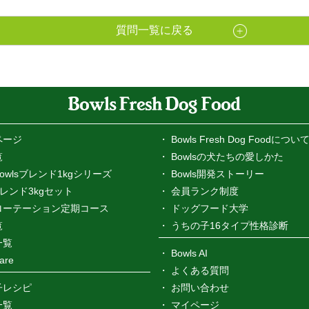
質問一覧に戻る
ページ
Bowls Fresh Dog Foodについ
覧
Bowlsの犬たちの愛しかた
owlsブレンド1kgシリーズ
Bowls開発ストーリー
sブレンド3kgセット
会員ランク制度
ローテーション定期コース
ドッグフード大学
覧
うちの子16タイプ性格診断
一覧
Bowls AI
are
よくある質問
子レシピ
お問い合わせ
一覧
マイページ