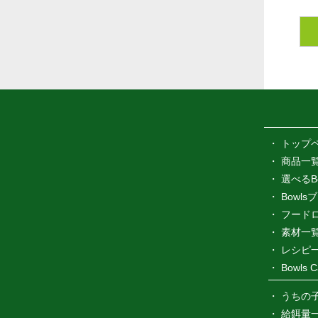
トップ
商品一
選べるB
Bowl
フード
素材一
レシピ
Bowls C
うちの
給餌量