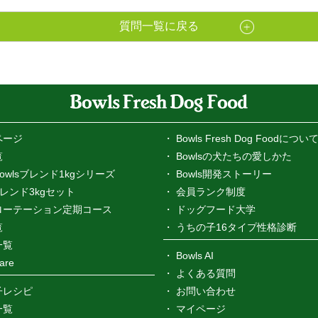
質問一覧に戻る
ページ
Bowls Fresh Dog Foodについ
覧
Bowlsの犬たちの愛しかた
owlsブレンド1kgシリーズ
Bowls開発ストーリー
sブレンド3kgセット
会員ランク制度
ローテーション定期コース
ドッグフード大学
覧
うちの子16タイプ性格診断
一覧
Bowls AI
are
よくある質問
子レシピ
お問い合わせ
一覧
マイページ