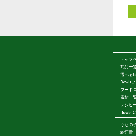
トップ
商品一
選べるB
Bowl
フード
素材一
レシピ
Bowls C
うちの
給餌量