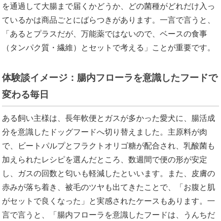
を通過して大腸まで届くかどうか、どの菌種がどれだけ入っ
ているかは商品ごとにばらつきがあります。一言で言うと、
「あるとプラスだが、万能薬ではないので、ベースの食事
（タンパク質・繊維）とセットで考える」ことが重要です。
体験談イメージ：腸内フローラを意識したフードで
変わる毎日
ある飼い主様は、長年軟便とガスが多かった愛犬に、腸活成
分を意識したドッグフードへ切り替えました。主原料が肉
で、ビートパルプとフラクトオリゴ糖が配合され、乳酸菌も
加えられたレシピを選んだところ、数週間で便の形が安定
し、ガスの回数と匂いも軽減したといいます。また、皮膚の
赤みが落ち着き、被毛のツヤも出てきたことで、「お腹と肌
がセットで良くなった」と実感されたケースもあります。一
言で言うと、「腸内フローラを意識したフードは、うんちだ