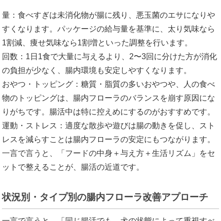
量：食べすぎは未消化物が腸に残り、悪玉菌のエサになりや
すくなります。パッケージの給与量を基準に、太り気味なら
1割減、痩せ気味なら1割増といった調整を行います。
回数：1日1食で大量に与えるより、2〜3回に分けた方が消化
の負担が少なく、腸内環境も安定しやすくなります。
おやつ・トッピング：糖質・脂質の多いおやつや、人の食べ
物のトッピングは、腸内フローラのバランスを崩す原因にな
りがちです。腸活中は特に控えめにするのがおすすめです。
運動・ストレス：適度な散歩や遊びは腸の動きを促し、スト
レスを減らすことは腸内フローラの安定にもつながります。
一言で言うと、「フードの中身＋与え方＋生活リズム」をセ
ットで整えることが、腸活の近道です。
状況別・タイプ別の腸内フローラ改善アプローチ
一言で言うと、「同じ腸活でも、犬の状態によって重視すべ