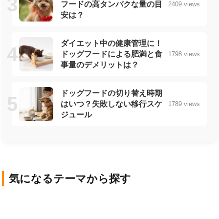
フードの高タンパクな量の目
2409 views
安は？
ダイエット中の健康管理に！
ドッグフードによる肥満と食
1798 views
事量のデメリットは？
ドッグフードの切り替え時期
はいつ？失敗しない移行スケ
1789 views
ジュール
気になるテーマから探す
犬の基礎知識
犬の品種
ライフスタイル・社
犬の健康と医療
犬の栄養・食事
会