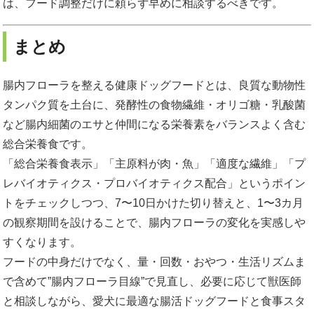
は、フード調整だけに頼らず早めに相談するべきです。
まとめ
腸内フローラを整える健康ドッグフードとは、良質な動物性
タンパク質を土台に、発酵性の食物繊維・オリゴ糖・乳酸菌
など腸内細菌のエサと仲間になる栄養素をバランスよく含む
総合栄養食です。
「総合栄養食表示」「主原料が肉・魚」「適度な繊維」「プ
レバイオティクス・プロバイオティクス配合」というポイン
トをチェックしつつ、7〜10日かけた切り替えと、1〜3カ月
の観察期間を設けることで、腸内フローラの変化を実感しや
すくなります。
フードの中身だけでなく、量・回数・おやつ・生活リズムま
で含めて”腸内フローラ目線”で見直し、必要に応じて獣医師
と相談しながら、愛犬に最適な腸活ドッグフードと食事スタ