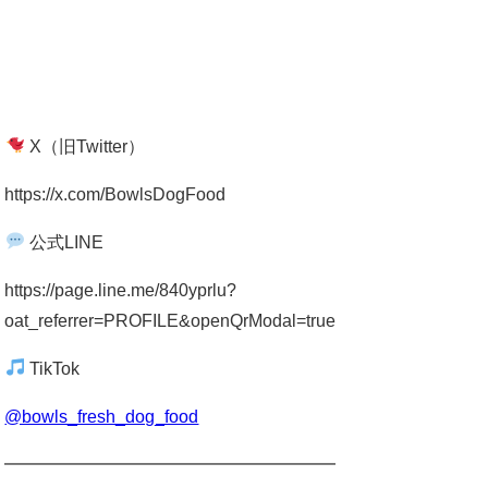
X（旧Twitter）
https://x.com/BowlsDogFood
公式LINE
https://page.line.me/840yprlu?
oat_referrer=PROFILE&openQrModal=true
TikTok
@bowls_fresh_dog_food
━━━━━━━━━━━━━━━━━━━