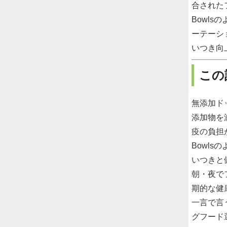
合された
Bowl
ーテーシ
いつき向
この
無添加ド
添加物を
疫の負担
Bowl
いつきと
朝・夜で
期的な健
一言で言
グフード