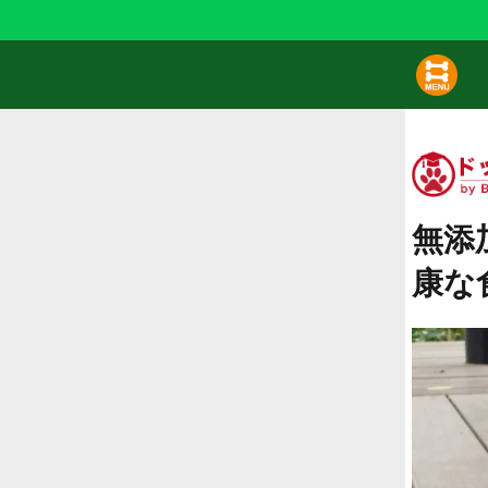
無添
康な