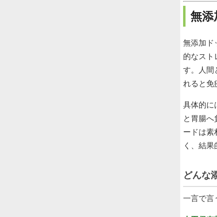
無添
無添加ド
的なスト
す。人間
れると免
具体的に
と胃腸へ
ードは素
く、結果
どんな
一言で言