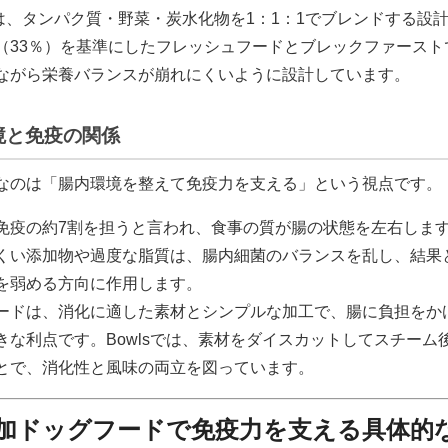
sでは、タンパク質・野菜・炭水化物を1：1：1でブレンドする設
（33％）を基準にしたフレッシュフードとブレックファースト
ながら栄養バランスが崩れにくいように設計しています。
境と免疫の関係
なのは「腸内環境を整えて免疫力を支える」という視点です。
免疫の約7割を担うと言われ、食事の質が腸の状態を左右しま
くい添加物や過度な脂質は、腸内細菌のバランスを乱し、結果
を弱める方向に作用します。
ードは、消化に適した素材とシンプルな加工で、腸に負担をか
きな利点です。Bowlsでは、素材をダイスカットしてスチーム
とで、消化性と風味の両立を図っています。
加ドッグフードで免疫力を支える具体的