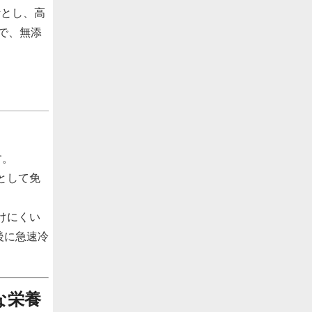
計とし、高
で、無添
す。
として免
けにくい
後に急速冷
な栄養