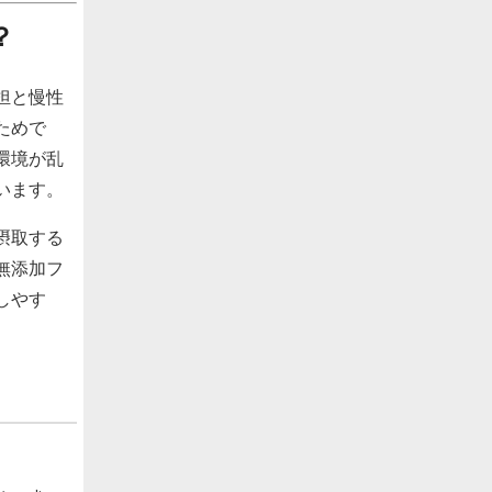
？
担と慢性
ためで
環境が乱
います。
摂取する
無添加フ
しやす