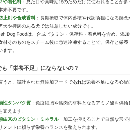
料や着色料
：見た目や賞味期限のためだけに使われることが多
本来不要です。
防止剤や合成香料
：長期摂取で体内蓄積や代謝負担になる懸念
ア犬や持病のある犬では注意したい成分です。
 Fresh Dog Foodは、合成ビタミン・保存料・着色料を含め、添
食材そのものをスチーム後に急速冷凍することで、保存と栄養
います。
でも「栄養不足」にならないの？
言うと、設計された無添加フードであれば栄養不足になる心配
物性タンパク質
：免疫細胞や筋肉の材料となるアミノ酸を供給
を支えます。
類由来のビタミン・ミネラル
：加工を抑えることで自然な形で
リメントに頼らず栄養バランスを整えられます。