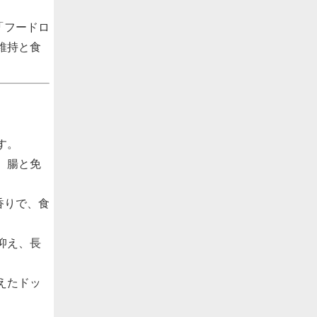
「フードロ
維持と食
す。
、腸と免
香りで、食
抑え、長
えたドッ