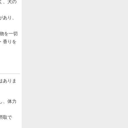
く、犬の
があり、
加物を一切
・香りを
はありま
し、体力
摂取で