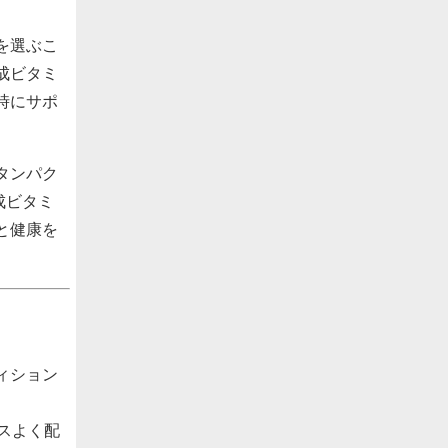
を選ぶこ
成ビタミ
時にサポ
タンパク
成ビタミ
と健康を
ィション
スよく配