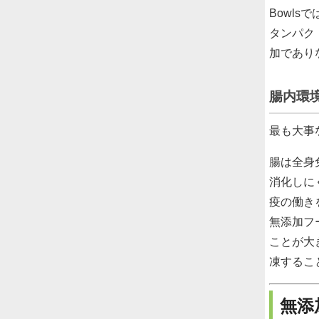
Bowl
タンパク
加であり
腸内環
最も大事
腸は全身
消化しに
疫の働き
無添加フ
ことが大
凍するこ
無添