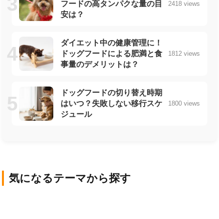
フードの高タンパクな量の目
2418 views
安は？
ダイエット中の健康管理に！
ドッグフードによる肥満と食
1812 views
事量のデメリットは？
ドッグフードの切り替え時期
はいつ？失敗しない移行スケ
1800 views
ジュール
気になるテーマから探す
犬の基礎知識
犬の品種
ライフスタイル・社
犬の健康と医療
犬の栄養・食事
会