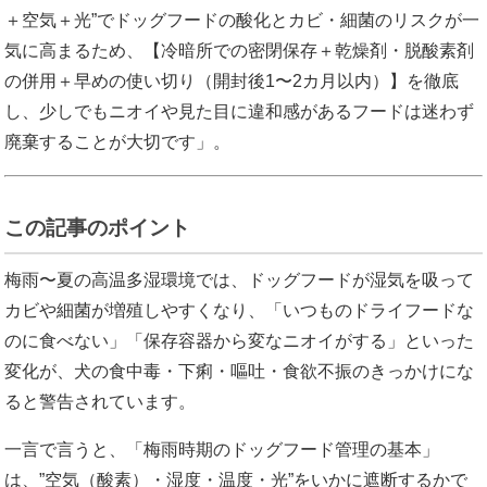
＋空気＋光”でドッグフードの酸化とカビ・細菌のリスクが一
気に高まるため、【冷暗所での密閉保存＋乾燥剤・脱酸素剤
の併用＋早めの使い切り（開封後1〜2カ月以内）】を徹底
し、少しでもニオイや見た目に違和感があるフードは迷わず
廃棄することが大切です」。
この記事のポイント
梅雨〜夏の高温多湿環境では、ドッグフードが湿気を吸って
カビや細菌が増殖しやすくなり、「いつものドライフードな
のに食べない」「保存容器から変なニオイがする」といった
変化が、犬の食中毒・下痢・嘔吐・食欲不振のきっかけにな
ると警告されています。
一言で言うと、「梅雨時期のドッグフード管理の基本」
は、”空気（酸素）・湿度・温度・光”をいかに遮断するかで