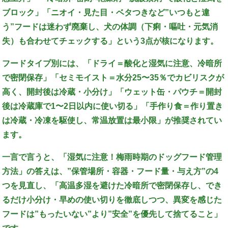
ブロック」「ニオイ・見た目・ベタつきなど”いつもと違
う”フードは迷わず廃棄し、犬の体調（下痢・嘔吐・元気消
失）も合わせてチェックする」という3点が核になります。
フードタイプ別には、「ドライ＝酸化と湿気に注意、冷暗所
で密閉保存」「セミモイスト＝水分25〜35％でカビリスクが
高く、開封後は冷蔵・小分け」「ウェット缶・パウチ＝開封
後は冷蔵庫で1〜2日以内に使い切る」「手作り食＝作り置き
は冷蔵・冷凍を駆使し、常温放置は最小限」が推奨されてい
ます。
一言で言うと、「湿気に注意！梅雨時期のドッグフード管理
方法」の答えは、”保管場所・容器・フード量・与え方”の4
つを見直し、「高温多湿を避けた冷暗所で密閉保存し、でき
るだけ小分け・早めの使い切りを徹底しつつ、異変を感じた
フードは”もったいない”より”安全”を優先して捨てること」