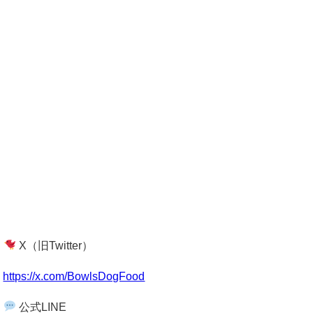
X（旧Twitter）
https://x.com/BowlsDogFood
公式LINE