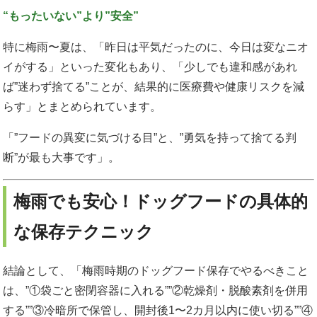
“もったいない”より”安全”
特に梅雨〜夏は、「昨日は平気だったのに、今日は変なニオ
イがする」といった変化もあり、「少しでも違和感があれ
ば”迷わず捨てる”ことが、結果的に医療費や健康リスクを減
らす」とまとめられています。
「”フードの異変に気づける目”と、”勇気を持って捨てる判
断”が最も大事です」。
梅雨でも安心！ドッグフードの具体的
な保存テクニック
結論として、「梅雨時期のドッグフード保存でやるべきこと
は、”①袋ごと密閉容器に入れる””②乾燥剤・脱酸素剤を併用
する””③冷暗所で保管し、開封後1〜2カ月以内に使い切る””④