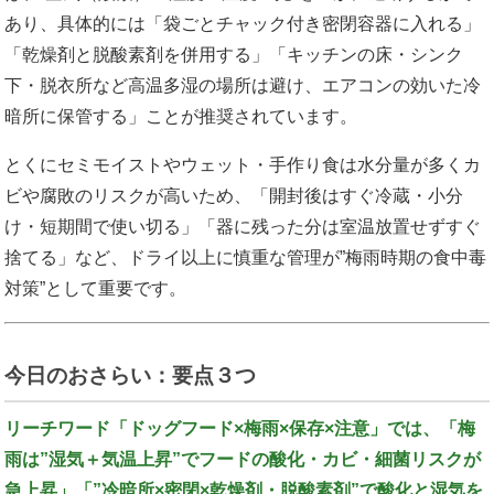
あり、具体的には「袋ごとチャック付き密閉容器に入れる」
「乾燥剤と脱酸素剤を併用する」「キッチンの床・シンク
下・脱衣所など高温多湿の場所は避け、エアコンの効いた冷
暗所に保管する」ことが推奨されています。
とくにセミモイストやウェット・手作り食は水分量が多くカ
ビや腐敗のリスクが高いため、「開封後はすぐ冷蔵・小分
け・短期間で使い切る」「器に残った分は室温放置せずすぐ
捨てる」など、ドライ以上に慎重な管理が”梅雨時期の食中毒
対策”として重要です。
今日のおさらい：要点３つ
リーチワード「ドッグフード×梅雨×保存×注意」では、「梅
雨は”湿気＋気温上昇”でフードの酸化・カビ・細菌リスクが
急上昇」「”冷暗所×密閉×乾燥剤・脱酸素剤”で酸化と湿気を