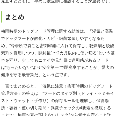
見直すとともに、早めに獣医師に相談することが重要です。
まとめ
梅雨時期のドッグフード管理に関する結論は、「湿気と高温
でドッグフードが酸化・カビ・細菌繁殖しやすくなるた
め、”冷暗所で袋ごと密閉容器に入れて保存し、乾燥剤と脱酸
素剤を併用しつつ、開封後1〜2カ月以内に使い切る”という基
本を守り、少しでもニオイや見た目に違和感があるフード
は”もったいない”より”安全第一”で即廃棄することが、愛犬の
健康を守る最善策だ」という点です。
一言でまとめると、「湿気に注意！梅雨時期のドッグフード
管理方法」の答えは、”フードのタイプ別（ドライ・セミモイ
スト・ウェット・手作り）の保存ルールを理解し、保管場
所・容器・使い切り期間・異変チェックの4要素を徹底する
ことで、梅雨〜夏の”見えないリスク”から愛犬を守ること”だ