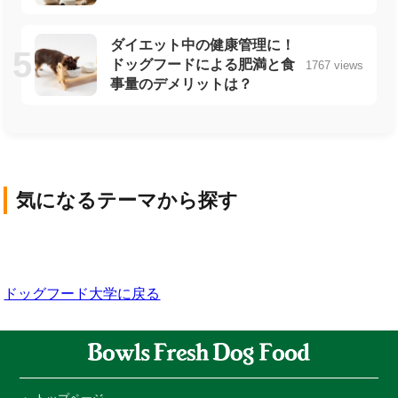
ダイエット中の健康管理に！
ドッグフードによる肥満と食
1767 views
事量のデメリットは？
気になるテーマから探す
犬の基礎知識
犬の品種
ライフスタイル・社
犬の健康と医療
犬の栄養・食事
会
ドッグフード大学に戻る