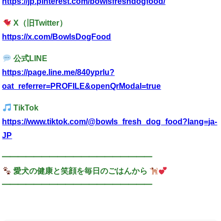
https://jp.pinterest.com/bowlsfreshdogfood/
X（旧Twitter）
https://x.com/BowlsDogFood
公式LINE
https://page.line.me/840yprlu?
oat_referrer=PROFILE&openQrModal=true
TikTok
https://www.tiktok.com/@bowls_fresh_dog_food?lang=ja-
JP
━━━━━━━━━━━━━━━━━━━
愛犬の健康と笑顔を毎日のごはんから
━━━━━━━━━━━━━━━━━━━