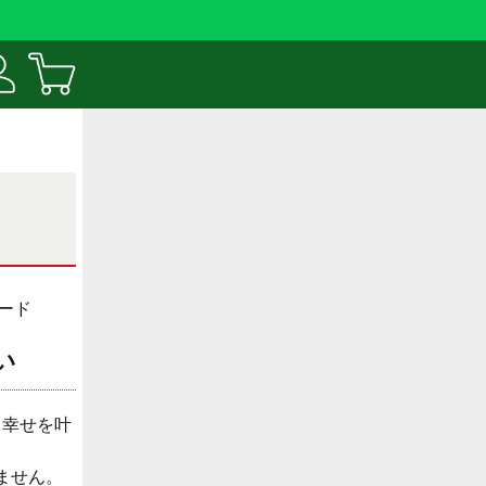
ード
い
思う幸せを叶
ません。