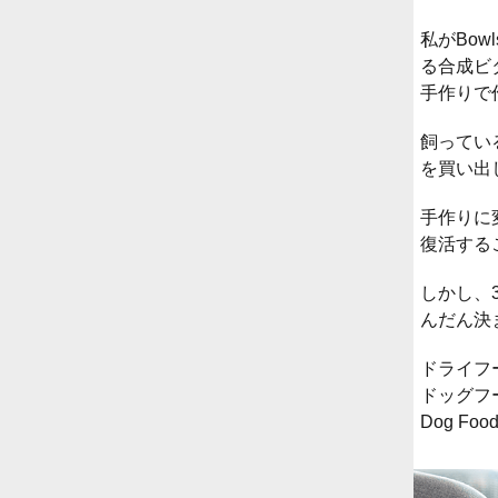
私がBo
る合成ビ
手作りで
飼ってい
を買い出
手作りに
復活する
しかし、
んだん決
ドライフ
ドッグフー
Dog Fo