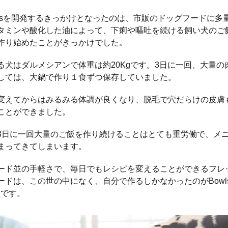
wlsを開発するきっかけとなったのは、市販のドッグフードに多
タミンや酸化した油によって、下痢や嘔吐を続ける飼い犬のご
作り始めたことがきっかけでした。
る犬はダルメシアンで体重は約20Kgです。3日に一回、大量の
しては、大鍋で作り１食ずつ保存していました。
変えてからはみるみる体調が良くなり、脱毛で穴だらけの皮膚
ことができました。
3日に一回大量のご飯を作り続けることはとても重労働で、メ
まってきてしまいます。
ード並の手軽さで、毎日でもレシピを変えることができるフレ
ドは、この世の中になく、自分で作るしかなかったのがBowls F
odです。