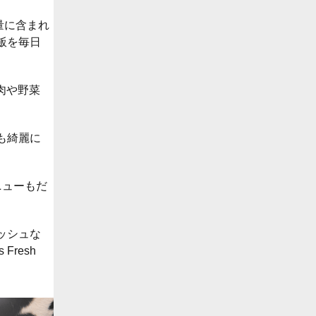
量に含まれ
飯を毎日
肉や野菜
も綺麗に
ニューもだ
ッシュな
resh