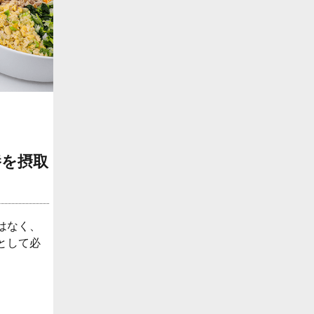
、
養を摂取
はなく、
として必