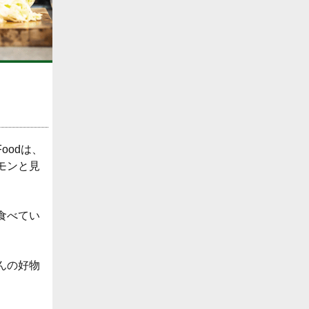
oodは、
モンと見
食べてい
んの好物