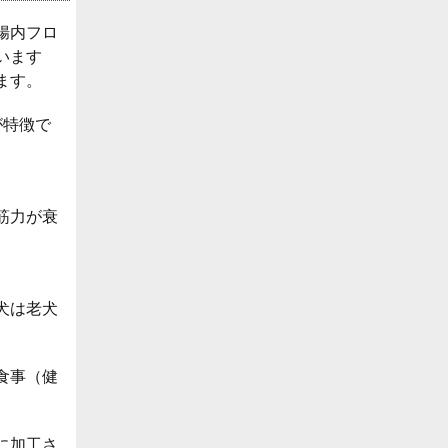
腸内フロ
います
ます。
が特徴で
筋力が衰
犬は老犬
食事（健
に加工さ