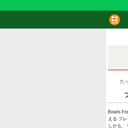
た
Bowls
える フ
しかも、