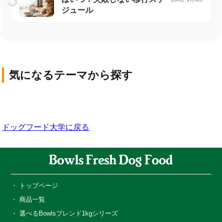
ジュール
気になるテーマから探す
犬の基礎知識
犬の品種
ライフスタイル・社
犬の健康と医療
犬の栄養・食事
会
ドッグフード大学に戻る
トップページ
商品一覧
選べるBowlsブレンド1kgシリーズ