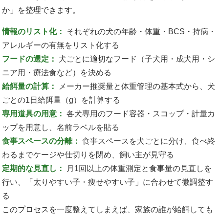
か」を整理できます。
情報のリスト化：
それぞれの犬の年齢・体重・BCS・持病・
アレルギーの有無をリスト化する
フードの選定：
犬ごとに適切なフード（子犬用・成犬用・シ
ニア用・療法食など）を決める
給餌量の計算：
メーカー推奨量と体重管理の基本式から、犬
ごとの1日給餌量（g）を計算する
専用道具の用意：
各犬専用のフード容器・スコップ・計量カ
ップを用意し、名前ラベルを貼る
食事スペースの分離：
食事スペースを犬ごとに分け、食べ終
わるまでケージや仕切りを閉め、飼い主が見守る
定期的な見直し：
月1回以上の体重測定と食事量の見直しを
行い、「太りやすい子・痩せやすい子」に合わせて微調整す
る
このプロセスを一度整えてしまえば、家族の誰が給餌しても