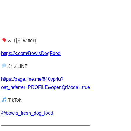
X（旧Twitter）
https://x.com/BowlsDogFood
公式LINE
https://page.line.me/840yprlu?
oat_referrer=PROFILE&openQrModal=true
TikTok
@bowls_fresh_dog_food
━━━━━━━━━━━━━━━━━━━